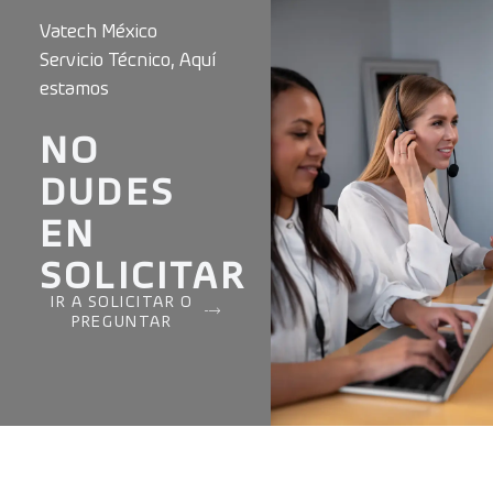
Vatech México
Servicio Técnico, Aquí
estamos
NO
DUDES
EN
SOLICITAR
IR A SOLICITAR O
PREGUNTAR