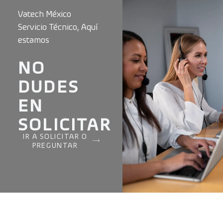
Vatech México
Servicio Técnico, Aquí
estamos
NO
DUDES
EN
SOLICITAR
IR A SOLICITAR O
PREGUNTAR