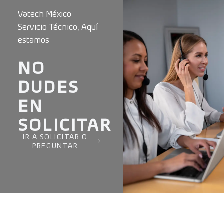
Vatech México
Servicio Técnico, Aquí
estamos
NO
DUDES
EN
SOLICITAR
IR A SOLICITAR O
PREGUNTAR