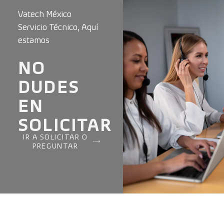
Vatech México
Servicio Técnico, Aquí
estamos
NO
DUDES
EN
SOLICITAR
IR A SOLICITAR O
PREGUNTAR