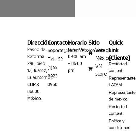
Dirección
Contacto
Horario
Sitio
Quick
Paseo de
Lun – Vie
Link
Vatech
Soporte@vatechmexico.com
Reforma
09:00 am
(Cliente)
México
Tel. +52
296, piso
– 06:00
Restricted
VM
(1) 55
17, Juárez,
pm
content
store
8023
Cuauhtémoc,
Representante
CDMX
0960
LATAM
06600,
Representante
México.
de mexico
Restricted
content
Politica y
condiciones