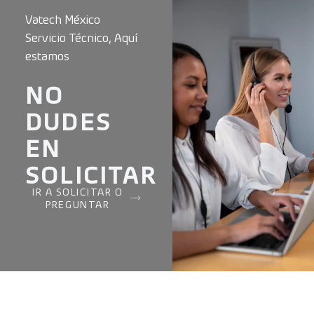
Vatech México
Servicio Técnico, Aquí
estamos
NO
DUDES
EN
SOLICITAR
IR A SOLICITAR O
PREGUNTAR