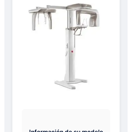
Información de su modelo