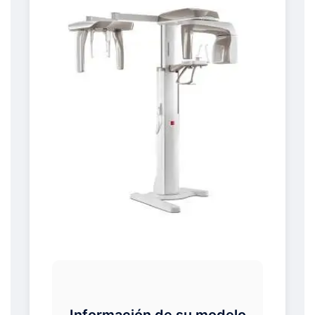
Información de su modelo