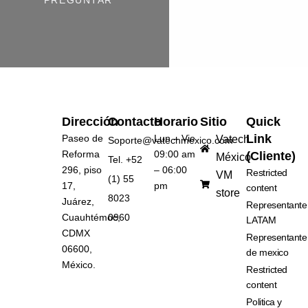
Dirección
Contacto
Horario
Sitio
Quick
Link
Paseo de
Lun – Vie
Vatech
Soporte@vatechmexico.com
Reforma
09:00 am
(Cliente)
México
Tel. +52
296, piso
– 06:00
Restricted
VM
(1) 55
17,
pm
content
store
8023
Juárez,
Representante
Cuauhtémoc,
0960
LATAM
CDMX
Representante
06600,
de mexico
México.
Restricted
content
Politica y