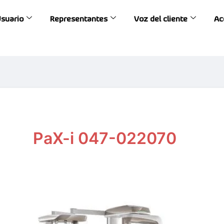
Usuario
Representantes
Voz del cliente
Ac
PaX-i 047-022070