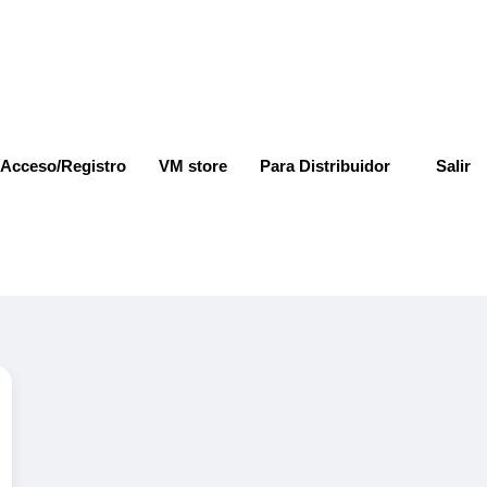
Acceso/Registro
VM store
Para Distribuidor
Salir