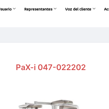
Usuario
Representantes
Voz del cliente
Ac
PaX-i 047-022202