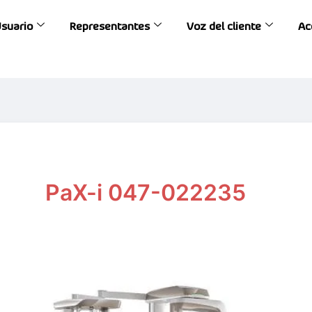
Usuario
Representantes
Voz del cliente
Ac
PaX-i 047-022235