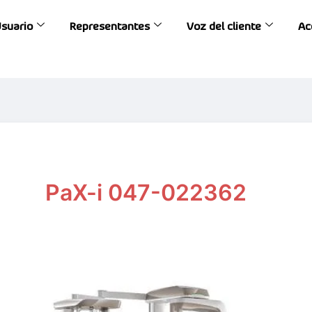
Usuario
Representantes
Voz del cliente
Ac
PaX-i 047-022362