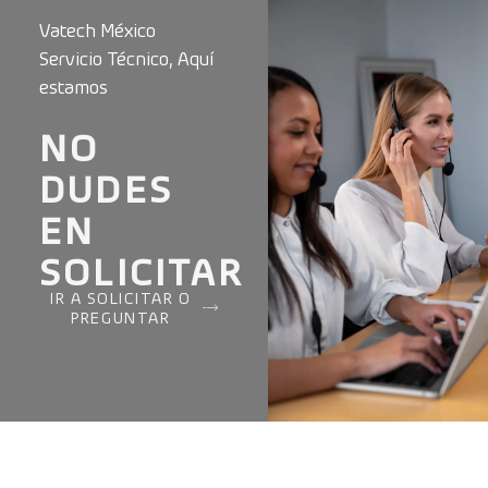
Vatech México
Servicio Técnico, Aquí
estamos
NO
DUDES
EN
SOLICITAR
IR A SOLICITAR O
PREGUNTAR