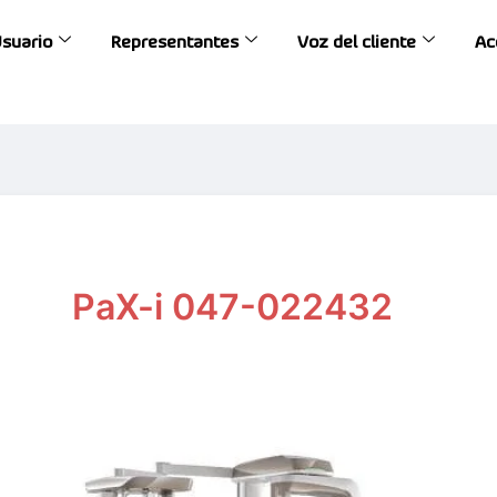
Usuario
Representantes
Voz del cliente
Ac
PaX-i 047-022432