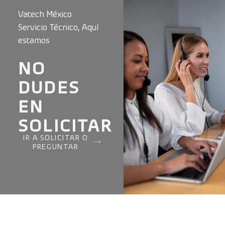
Vatech México
Servicio Técnico, Aquí
estamos
NO
DUDES
EN
SOLICITAR
IR A SOLICITAR O
PREGUNTAR