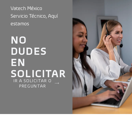
Vatech México
Servicio Técnico, Aquí
estamos
NO
DUDES
EN
SOLICITAR
IR A SOLICITAR O
PREGUNTAR