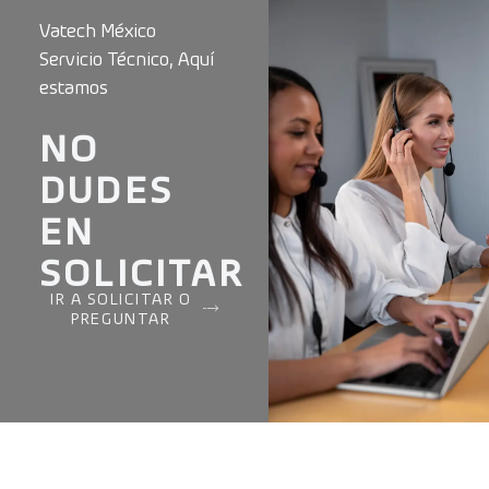
Vatech México
Servicio Técnico, Aquí
estamos
NO
DUDES
EN
SOLICITAR
IR A SOLICITAR O
PREGUNTAR