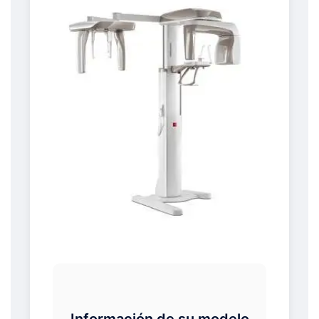
Información de su modelo