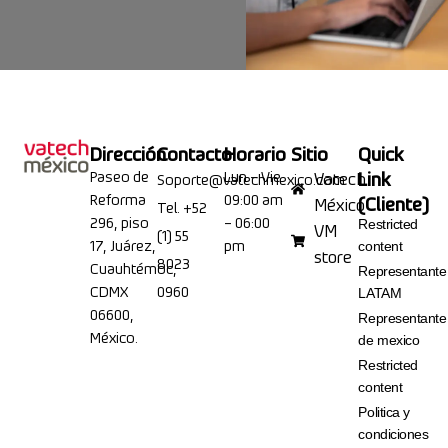
Dirección
Contacto
Horario
Sitio
Quick
Paseo de
Lun – Vie
Link
Vatech
Soporte@vatechmexico.com
Reforma
09:00 am
(Cliente)
México
Tel. +52
296, piso
– 06:00
Restricted
VM
(1) 55
17, Juárez,
pm
content
store
8023
Cuauhtémoc,
Representante
CDMX
0960
LATAM
06600,
Representante
México.
de mexico
Restricted
content
Politica y
condiciones