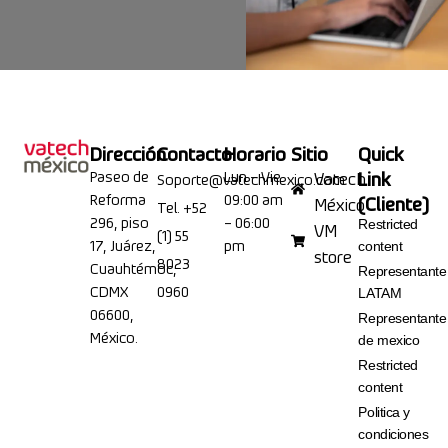
Dirección
Contacto
Horario
Sitio
Quick
Paseo de
Lun – Vie
Link
Vatech
Soporte@vatechmexico.com
Reforma
09:00 am
(Cliente)
México
Tel. +52
296, piso
– 06:00
Restricted
VM
(1) 55
17, Juárez,
pm
content
store
8023
Cuauhtémoc,
Representante
CDMX
0960
LATAM
06600,
Representante
México.
de mexico
Restricted
content
Politica y
condiciones