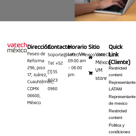
Dirección
Contacto
Horario
Sitio
Quick
Paseo de
Lun – Vie
Link
Vatech
Soporte@vatechmexico.com
Reforma
09:00 am
(Cliente)
México
Tel. +52
296, piso
– 06:00
Restricted
VM
(1) 55
17, Juárez,
pm
content
store
8023
Cuauhtémoc,
Representante
CDMX
0960
LATAM
06600,
Representante
México.
de mexico
Restricted
content
Politica y
condiciones