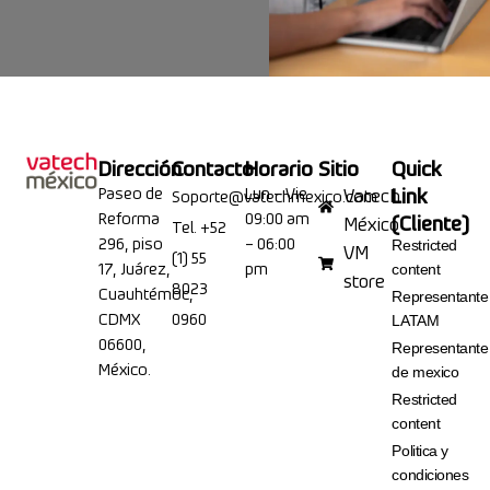
Dirección
Contacto
Horario
Sitio
Quick
Paseo de
Lun – Vie
Link
Vatech
Soporte@vatechmexico.com
Reforma
09:00 am
(Cliente)
México
Tel. +52
296, piso
– 06:00
Restricted
VM
(1) 55
17, Juárez,
pm
content
store
8023
Cuauhtémoc,
Representante
CDMX
0960
LATAM
06600,
Representante
México.
de mexico
Restricted
content
Politica y
condiciones