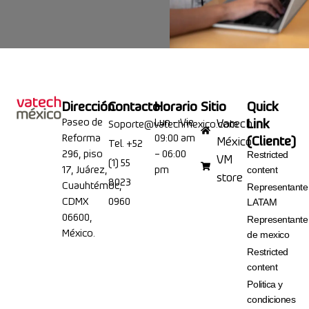
Dirección
Contacto
Horario
Sitio
Quick
Paseo de
Lun – Vie
Link
Vatech
Soporte@vatechmexico.com
Reforma
09:00 am
(Cliente)
México
Tel. +52
296, piso
– 06:00
Restricted
VM
(1) 55
17, Juárez,
pm
content
store
8023
Cuauhtémoc,
Representante
CDMX
0960
LATAM
06600,
Representante
México.
de mexico
Restricted
content
Politica y
condiciones