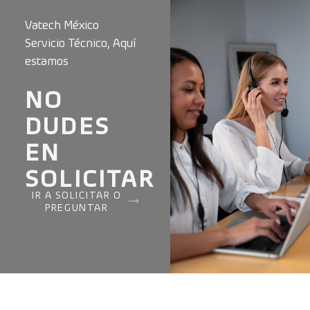
Vatech México
Servicio Técnico, Aquí
estamos
NO
DUDES
EN
SOLICITAR
IR A SOLICITAR O
PREGUNTAR