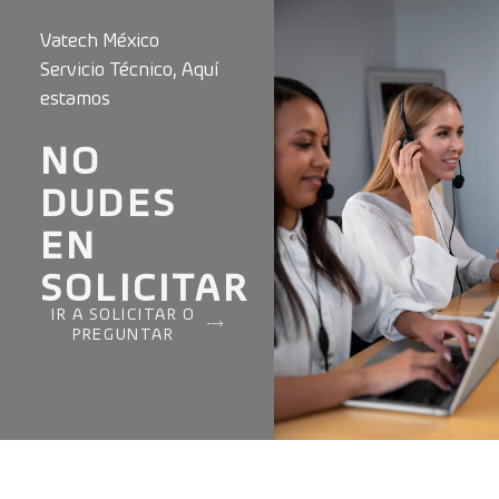
Vatech México
Servicio Técnico, Aquí
estamos
NO
DUDES
EN
SOLICITAR
IR A SOLICITAR O
PREGUNTAR