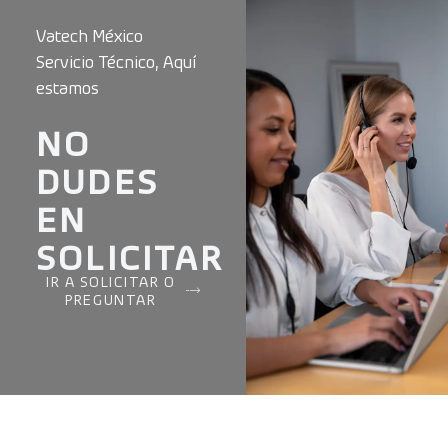
Vatech México
Servicio Técnico, Aquí
estamos
NO
DUDES
EN
SOLICITAR
IR A SOLICITAR O
PREGUNTAR