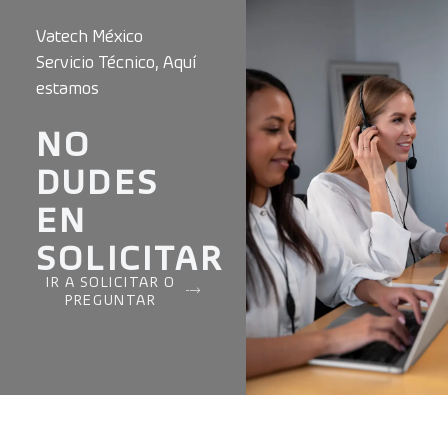
Vatech México
Servicio Técnico, Aquí
estamos
NO
DUDES
EN
SOLICITAR
IR A SOLICITAR O
PREGUNTAR