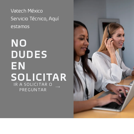
Vatech México
Servicio Técnico, Aquí
estamos
NO
DUDES
EN
SOLICITAR
IR A SOLICITAR O
PREGUNTAR