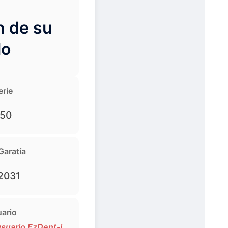
n de su
lo
rie
50
Garatía
 2031
ario
suario EzDent-i