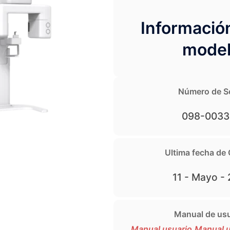
Informació
mode
Número de Se
098-0033
Ultima fecha de 
11 - Mayo -
Manual de usu
Manual usuario
Manual u