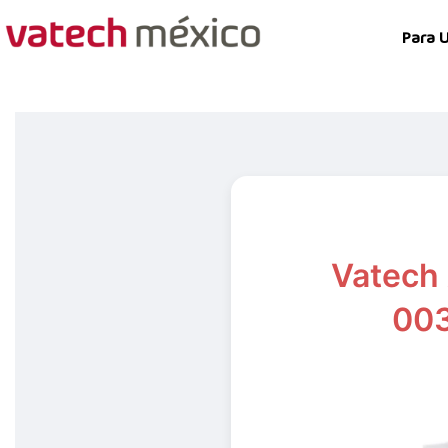
Para 
Vatech
00