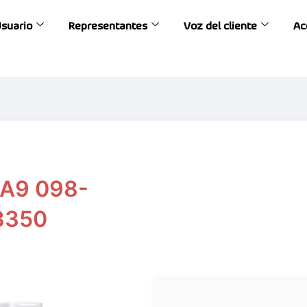
Usuario
Representantes
Voz del cliente
Ac
 A9 098-
3350