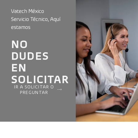
Vatech México
Servicio Técnico, Aquí
estamos
NO
DUDES
EN
SOLICITAR
IR A SOLICITAR O
PREGUNTAR